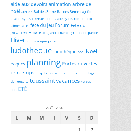
aide aux devoirs
animation
arbre de
noël
Bal des 3eme
Bal des 3ème
cajt foot
ateliers
academy
CAJT Versus-Foot Academy
distribution colis
fete du jeu
Forum
Fête du
alimentaires
Jardinier Amateur
grands-champs
groupe de parole
Hiver
juillet
informatique
ludotheque
Noël
ludothèque
noel
planning
Portes ouvertes
paques
printemps
projet
Stage
ré ouverture ludothèque
toussaint
vacances
de réussite
versus-
ÉTÉ
foot
AOÛT 2026
L
M
M
J
V
S
D
1
2