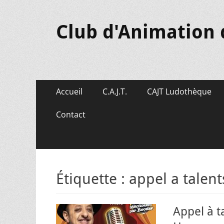
Club d'Animation 
Menu
Aller
Accueil
C.A.J.T.
CAJT Ludothèque
au
principal
contenu
Contact
Étiquette :
appel a talent
Appel à t