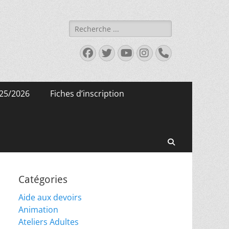
Rechercher :
Facebook
Twitter
YouTube
Instagram
Tél
25/2026
Fiches d’inscription
Recherche
Catégories
Aide aux devoirs
Animation
Ateliers Adultes