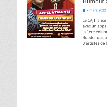
Humour 
Posted
7 mars 2022
on
Le CAJT lance
avec un appel
la 1ère éditi
Booder qui jo
3 artistes de