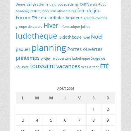
3eme
Bal des 3ème
cajt foot academy
CAJT Versus-Foot
fete du jeu
Academy
distribution colis alimentaires
Forum
Fête du Jardinier Amateur
grands-champs
Hiver
juillet
groupe de parole
informatique
ludotheque
Noël
ludothèque
noel
planning
Portes ouvertes
paques
printemps
projet
Stage de
ré ouverture ludothèque
toussaint
vacances
ÉTÉ
réussite
versus-foot
AOÛT 2026
L
M
M
J
V
S
D
1
2
3
4
5
6
7
8
9