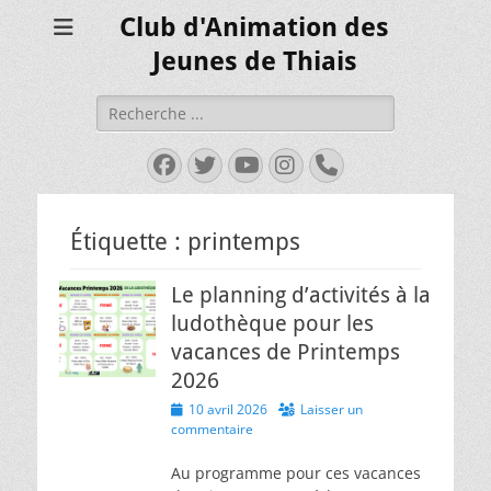
Club d'Animation des
Jeunes de Thiais
Rechercher :
Facebook
Twitter
YouTube
Instagram
Tél
Étiquette :
printemps
Le planning d’activités à la
ludothèque pour les
vacances de Printemps
2026
Posted
10 avril 2026
Laisser un
on
commentaire
Au programme pour ces vacances