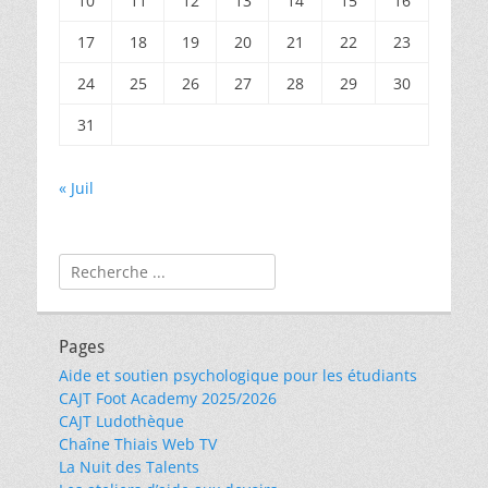
10
11
12
13
14
15
16
17
18
19
20
21
22
23
24
25
26
27
28
29
30
31
« Juil
Rechercher :
Pages
Aide et soutien psychologique pour les étudiants
CAJT Foot Academy 2025/2026
CAJT Ludothèque
Chaîne Thiais Web TV
La Nuit des Talents