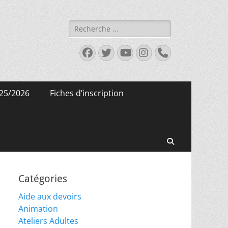
Rechercher :
Facebook
Twitter
YouTube
Instagram
Tél
25/2026
Fiches d’inscription
Recherche
Catégories
Aide aux devoirs
Animation
Ateliers Adultes