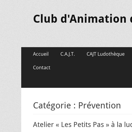
Club d'Animation 
Menu
Aller
Accueil
C.A.J.T.
CAJT Ludothèque
au
principal
contenu
Contact
Catégorie :
Prévention
Atelier « Les Petits Pas » à la 