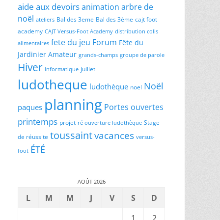
aide aux devoirs
animation
arbre de
noël
Bal des 3eme
Bal des 3ème
cajt foot
ateliers
academy
CAJT Versus-Foot Academy
distribution colis
fete du jeu
Forum
Fête du
alimentaires
Jardinier Amateur
grands-champs
groupe de parole
Hiver
juillet
informatique
ludotheque
Noël
ludothèque
noel
planning
Portes ouvertes
paques
printemps
projet
Stage
ré ouverture ludothèque
toussaint
vacances
de réussite
versus-
ÉTÉ
foot
AOÛT 2026
L
M
M
J
V
S
D
1
2