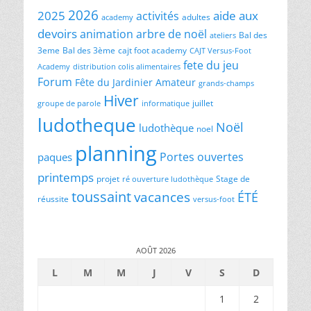
2026
2025
aide aux
activités
adultes
academy
devoirs
animation
arbre de noël
Bal des
ateliers
3eme
Bal des 3ème
cajt foot academy
CAJT Versus-Foot
fete du jeu
Academy
distribution colis alimentaires
Forum
Fête du Jardinier Amateur
grands-champs
Hiver
juillet
groupe de parole
informatique
ludotheque
Noël
ludothèque
noel
planning
Portes ouvertes
paques
printemps
projet
Stage de
ré ouverture ludothèque
toussaint
vacances
ÉTÉ
réussite
versus-foot
AOÛT 2026
L
M
M
J
V
S
D
1
2