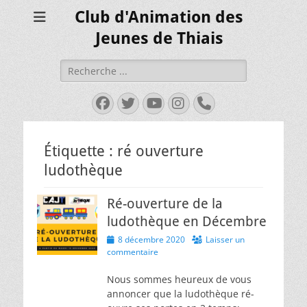
Club d'Animation des
Jeunes de Thiais
Rechercher :
Facebook
Twitter
YouTube
Instagram
Tél
Étiquette :
ré ouverture
ludothèque
Ré-ouverture de la
ludothèque en Décembre
Posted
8 décembre 2020
Laisser un
on
commentaire
Nous sommes heureux de vous
annoncer que la ludothèque ré-