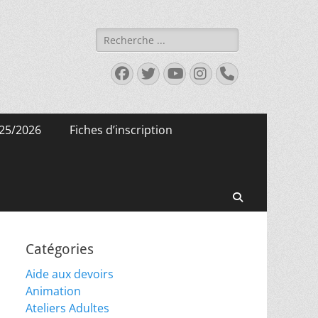
Rechercher :
Facebook
Twitter
YouTube
Instagram
Tél
25/2026
Fiches d’inscription
Recherche
Catégories
Aide aux devoirs
Animation
Ateliers Adultes