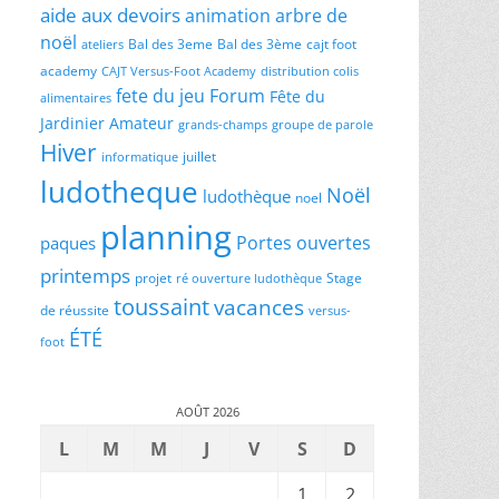
aide aux devoirs
animation
arbre de
noël
Bal des 3eme
Bal des 3ème
cajt foot
ateliers
academy
CAJT Versus-Foot Academy
distribution colis
fete du jeu
Forum
Fête du
alimentaires
Jardinier Amateur
grands-champs
groupe de parole
Hiver
juillet
informatique
ludotheque
Noël
ludothèque
noel
planning
Portes ouvertes
paques
printemps
projet
Stage
ré ouverture ludothèque
toussaint
vacances
de réussite
versus-
ÉTÉ
foot
AOÛT 2026
L
M
M
J
V
S
D
1
2