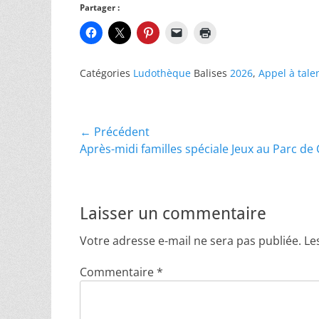
Partager :
Catégories
Ludothèque
Balises
2026
,
Appel à tale
Navigation
← Précédent
Article
Après-midi familles spéciale Jeux au Parc de
de
précédent :
l’article
Laisser un commentaire
Votre adresse e-mail ne sera pas publiée.
Le
Commentaire
*