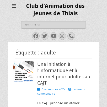
Club d'Animation des
Jeunes de Thiais
Rechercher :
Facebook
Twitter
YouTube
Instagram
Tél
Étiquette :
adulte
Une initiation à
l’informatique et à
internet pour adultes au
CAJT
Posted
7 septembre 2022
Laisser un
on
commentaire
Le CAJT propose un atelier