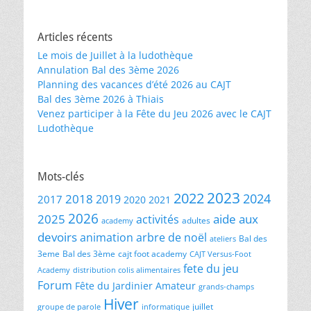
Articles récents
Le mois de Juillet à la ludothèque
Annulation Bal des 3ème 2026
Planning des vacances d’été 2026 au CAJT
Bal des 3ème 2026 à Thiais
Venez participer à la Fête du Jeu 2026 avec le CAJT
Ludothèque
Mots-clés
2023
2022
2024
2018
2019
2017
2020
2021
2026
2025
aide aux
activités
adultes
academy
devoirs
animation
arbre de noël
Bal des
ateliers
3eme
Bal des 3ème
cajt foot academy
CAJT Versus-Foot
fete du jeu
Academy
distribution colis alimentaires
Forum
Fête du Jardinier Amateur
grands-champs
Hiver
juillet
groupe de parole
informatique