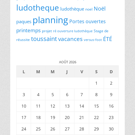
ludotheque
Noël
ludothèque
noel
planning
Portes ouvertes
paques
printemps
projet
Stage de
ré ouverture ludothèque
toussaint
vacances
ÉTÉ
réussite
versus-foot
AOÛT 2026
L
M
M
J
V
S
D
1
2
3
4
5
6
7
8
9
10
11
12
13
14
15
16
17
18
19
20
21
22
23
24
25
26
27
28
29
30