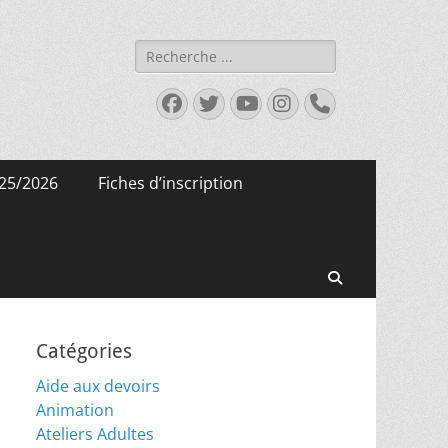
Rechercher :
Facebook
Twitter
YouTube
Instagram
Tél
25/2026
Fiches d’inscription
Recherche
Catégories
Aide aux devoirs
Animation
Ateliers Adultes