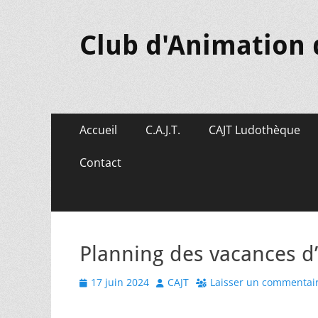
Club d'Animation 
Menu
Aller
Accueil
C.A.J.T.
CAJT Ludothèque
au
principal
contenu
Contact
Planning des vacances d
Posted
Author
17 juin 2024
CAJT
Laisser un commentai
on