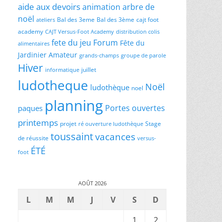
aide aux devoirs
animation
arbre de
noël
Bal des 3eme
Bal des 3ème
cajt foot
ateliers
academy
CAJT Versus-Foot Academy
distribution colis
fete du jeu
Forum
Fête du
alimentaires
Jardinier Amateur
grands-champs
groupe de parole
Hiver
juillet
informatique
ludotheque
Noël
ludothèque
noel
planning
Portes ouvertes
paques
printemps
projet
Stage
ré ouverture ludothèque
toussaint
vacances
de réussite
versus-
ÉTÉ
foot
AOÛT 2026
L
M
M
J
V
S
D
1
2