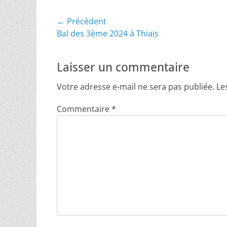
Navigation
← Précédent
Article
Bal des 3ème 2024 à Thiais
de
précédent :
l’article
Laisser un commentaire
Votre adresse e-mail ne sera pas publiée.
Le
Commentaire
*