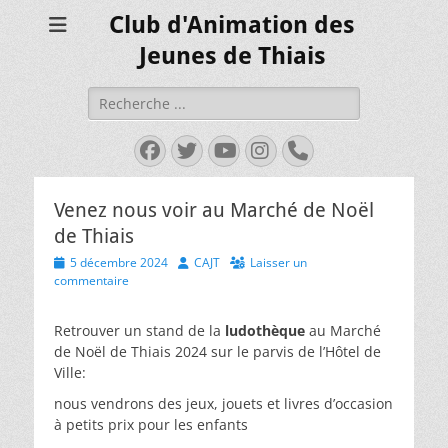
Club d'Animation des
Jeunes de Thiais
Rechercher :
Facebook
Twitter
YouTube
Instagram
Tél
Venez nous voir au Marché de Noël
de Thiais
Posted
Author
5 décembre 2024
CAJT
Laisser un
on
commentaire
Retrouver un stand de la
ludothèque
au Marché
de Noël de Thiais 2024 sur le parvis de l’Hôtel de
Ville:
nous vendrons des jeux, jouets et livres d’occasion
à petits prix pour les enfants