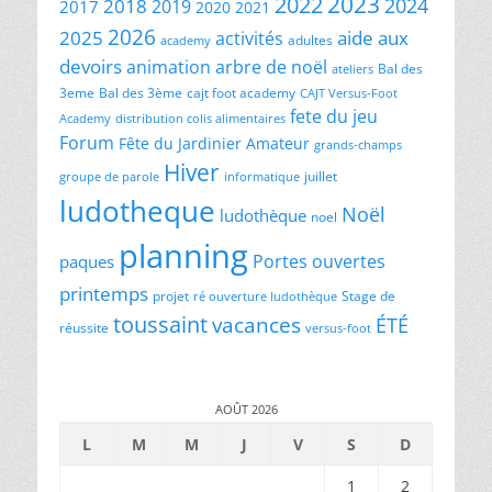
2023
2022
2024
2018
2019
2017
2020
2021
2026
2025
aide aux
activités
adultes
academy
devoirs
animation
arbre de noël
Bal des
ateliers
3eme
Bal des 3ème
cajt foot academy
CAJT Versus-Foot
fete du jeu
Academy
distribution colis alimentaires
Forum
Fête du Jardinier Amateur
grands-champs
Hiver
juillet
groupe de parole
informatique
ludotheque
Noël
ludothèque
noel
planning
Portes ouvertes
paques
printemps
projet
Stage de
ré ouverture ludothèque
toussaint
vacances
ÉTÉ
réussite
versus-foot
AOÛT 2026
L
M
M
J
V
S
D
1
2