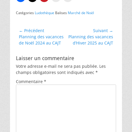
Catégories
Ludothèque
Balises
Marché de Noël
Navigation
← Précédent
Suivant →
Article
Article
Planning des vacances
Planning des vacances
de
précédent :
suivant :
de Noël 2024 au CAJT
d’Hiver 2025 au CAJT
l’article
Laisser un commentaire
Votre adresse e-mail ne sera pas publiée.
Les
champs obligatoires sont indiqués avec
*
Commentaire
*