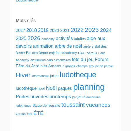
Ludothèque
Mots-clés
2023
2022
2024
2018
2019
2017
2020
2021
2026
2025
aide aux
activités
adultes
academy
devoirs
animation
arbre de noël
Bal des
ateliers
3eme
Bal des 3ème
cajt foot academy
CAJT Versus-Foot
fete du jeu
Forum
Academy
distribution colis alimentaires
Fête du Jardinier Amateur
grands-champs
groupe de parole
ludotheque
Hiver
juillet
informatique
planning
Noël
ludothèque
paques
noel
printemps
Portes ouvertes
projet
ré ouverture
toussaint
vacances
Stage de réussite
ludothèque
ÉTÉ
versus-foot