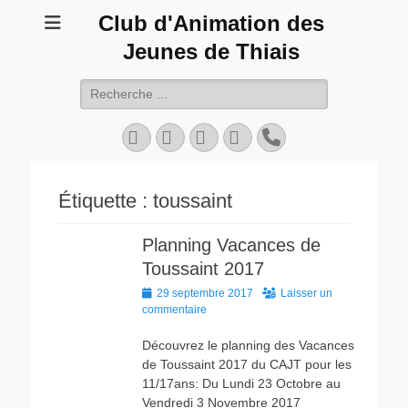
Club d'Animation des
Jeunes de Thiais
Rechercher :
Facebook
Twitter
YouTube
Instagram
Tél
Étiquette :
toussaint
Planning Vacances de
Toussaint 2017
Posted
29 septembre 2017
Laisser un
on
commentaire
Découvrez le planning des Vacances
de Toussaint 2017 du CAJT pour les
11/17ans: Du Lundi 23 Octobre au
Vendredi 3 Novembre 2017