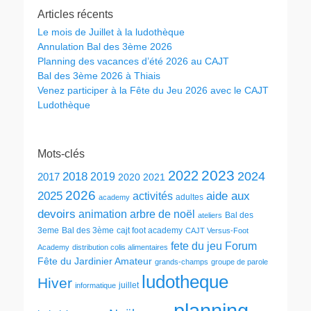
Articles récents
Le mois de Juillet à la ludothèque
Annulation Bal des 3ème 2026
Planning des vacances d’été 2026 au CAJT
Bal des 3ème 2026 à Thiais
Venez participer à la Fête du Jeu 2026 avec le CAJT
Ludothèque
Mots-clés
2023
2022
2024
2018
2019
2017
2020
2021
2026
2025
aide aux
activités
adultes
academy
devoirs
animation
arbre de noël
Bal des
ateliers
3eme
Bal des 3ème
cajt foot academy
CAJT Versus-Foot
fete du jeu
Forum
Academy
distribution colis alimentaires
Fête du Jardinier Amateur
grands-champs
groupe de parole
ludotheque
Hiver
juillet
informatique
planning