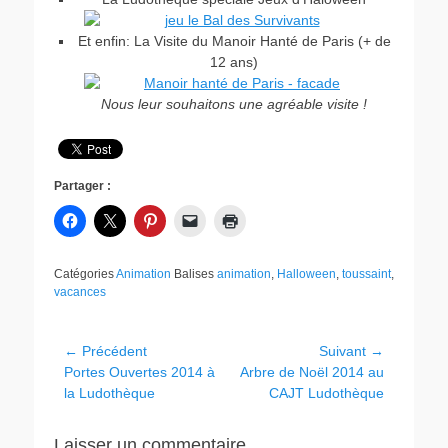
Et enfin: La Visite du Manoir Hanté de Paris (+ de
12 ans)
Nous leur souhaitons une agréable visite !
Partager :
Catégories
Animation
Balises
animation
,
Halloween
,
toussaint
,
vacances
Navigation
← Précédent
Suivant →
Article
Article
Portes Ouvertes 2014 à
Arbre de Noël 2014 au
de
précédent :
suivant :
la Ludothèque
CAJT Ludothèque
l’article
Laisser un commentaire