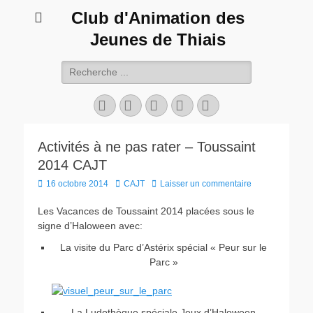
Club d'Animation des
Jeunes de Thiais
Rechercher :
Facebook
Twitter
YouTube
Instagram
Tél
Activités à ne pas rater – Toussaint
2014 CAJT
Posted
Author
16 octobre 2014
CAJT
Laisser un commentaire
on
Les Vacances de Toussaint 2014 placées sous le
signe d’Haloween avec:
La visite du Parc d’Astérix spécial « Peur sur le
Parc »
La Ludothèque spéciale Jeux d’Haloween