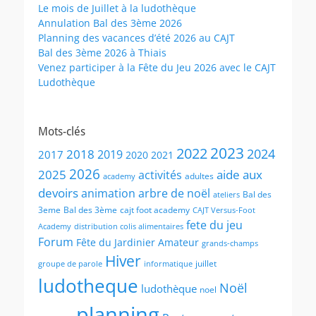
Le mois de Juillet à la ludothèque
Annulation Bal des 3ème 2026
Planning des vacances d’été 2026 au CAJT
Bal des 3ème 2026 à Thiais
Venez participer à la Fête du Jeu 2026 avec le CAJT
Ludothèque
Mots-clés
2023
2022
2024
2018
2019
2017
2020
2021
2026
2025
aide aux
activités
adultes
academy
devoirs
animation
arbre de noël
Bal des
ateliers
3eme
Bal des 3ème
cajt foot academy
CAJT Versus-Foot
fete du jeu
Academy
distribution colis alimentaires
Forum
Fête du Jardinier Amateur
grands-champs
Hiver
juillet
groupe de parole
informatique
ludotheque
Noël
ludothèque
noel
planning