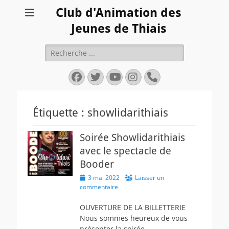
Club d'Animation des
Jeunes de Thiais
Rechercher :
Facebook
Twitter
YouTube
Instagram
Tél
Étiquette :
showlidarithiais
Soirée Showlidarithiais
avec le spectacle de
Booder
Posted
3 mai 2022
Laisser un
on
commentaire
OUVERTURE DE LA BILLETTERIE
Nous sommes heureux de vous
présenter la soirée