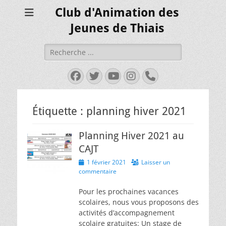
Club d'Animation des
Jeunes de Thiais
Rechercher :
Facebook
Twitter
YouTube
Instagram
Tél
Étiquette :
planning hiver 2021
Planning Hiver 2021 au
CAJT
Posted
1 février 2021
Laisser un
on
commentaire
Pour les prochaines vacances
scolaires, nous vous proposons des
activités d’accompagnement
scolaire gratuites: Un stage de