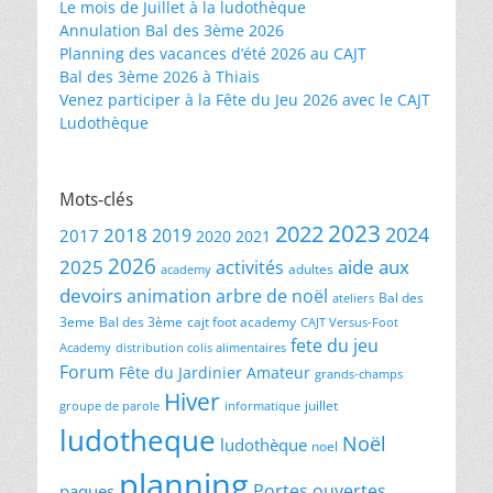
Le mois de Juillet à la ludothèque
Annulation Bal des 3ème 2026
Planning des vacances d’été 2026 au CAJT
Bal des 3ème 2026 à Thiais
Venez participer à la Fête du Jeu 2026 avec le CAJT
Ludothèque
Mots-clés
2023
2022
2024
2018
2019
2017
2020
2021
2026
2025
aide aux
activités
adultes
academy
devoirs
animation
arbre de noël
Bal des
ateliers
3eme
Bal des 3ème
cajt foot academy
CAJT Versus-Foot
fete du jeu
Academy
distribution colis alimentaires
Forum
Fête du Jardinier Amateur
grands-champs
Hiver
juillet
groupe de parole
informatique
ludotheque
Noël
ludothèque
noel
planning
Portes ouvertes
paques