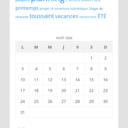
printemps
projet
Stage de
ré ouverture ludothèque
toussaint
vacances
ÉTÉ
réussite
versus-foot
AOÛT 2026
L
M
M
J
V
S
D
1
2
3
4
5
6
7
8
9
10
11
12
13
14
15
16
17
18
19
20
21
22
23
24
25
26
27
28
29
30
31