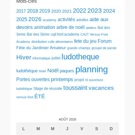
Mots-clés
2023
2022
2024
2018
2019
2017
2020
2021
2026
2025
aide aux
activités
adultes
academy
devoirs
animation
arbre de noël
Bal des
ateliers
3eme
Bal des 3ème
cajt foot academy
CAJT Versus-Foot
fete du jeu
Forum
Academy
distribution colis alimentaires
Fête du Jardinier Amateur
grands-champs
groupe de parole
ludotheque
Hiver
juillet
informatique
planning
Noël
ludothèque
paques
noel
printemps
Portes ouvertes
projet
ré ouverture
toussaint
vacances
Stage de réussite
ludothèque
ÉTÉ
versus-foot
AOÛT 2026
L
M
M
J
V
S
D