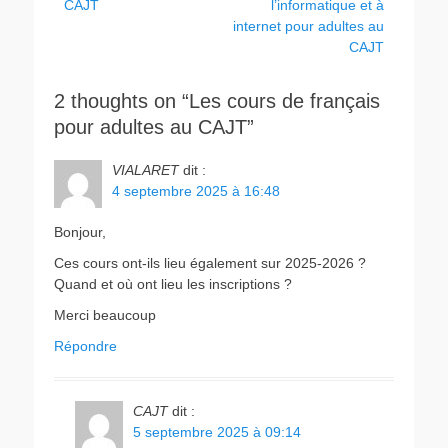
précédent :
suivant :
CAJT
l’informatique et à
l’article
internet pour adultes au
CAJT
2 thoughts on “Les cours de français
pour adultes au CAJT”
VIALARET
dit :
4 septembre 2025 à 16:48
Bonjour,
Ces cours ont-ils lieu également sur 2025-2026 ?
Quand et où ont lieu les inscriptions ?
Merci beaucoup
Répondre
CAJT
dit :
5 septembre 2025 à 09:14