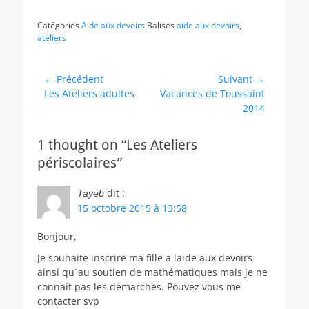
Catégories
Aide aux devoirs
Balises
aide aux devoirs
,
ateliers
Navigation
← Précédent
Suivant →
Article
Article
Les Ateliers adultes
Vacances de Toussaint
de
précédent :
suivant :
2014
l’article
1 thought on “Les Ateliers
périscolaires”
dit :
Tayeb
15 octobre 2015 à 13:58
Bonjour,
Je souhaite inscrire ma fille a laide aux devoirs
ainsi quˋau soutien de mathématiques mais je ne
connait pas les démarches. Pouvez vous me
contacter svp