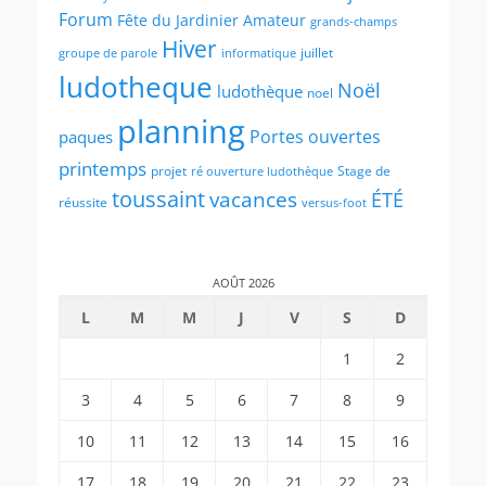
Forum
Fête du Jardinier Amateur
grands-champs
Hiver
juillet
groupe de parole
informatique
ludotheque
Noël
ludothèque
noel
planning
Portes ouvertes
paques
printemps
projet
Stage de
ré ouverture ludothèque
toussaint
vacances
ÉTÉ
réussite
versus-foot
AOÛT 2026
L
M
M
J
V
S
D
1
2
3
4
5
6
7
8
9
10
11
12
13
14
15
16
17
18
19
20
21
22
23