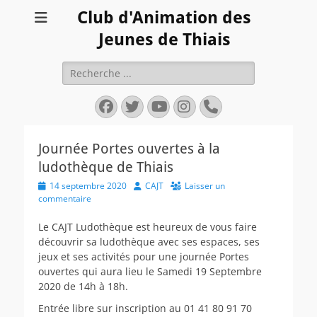
Club d'Animation des
Jeunes de Thiais
Rechercher :
Facebook
Twitter
YouTube
Instagram
Tél
Journée Portes ouvertes à la
ludothèque de Thiais
Posted
Author
14 septembre 2020
CAJT
Laisser un
on
commentaire
Le CAJT Ludothèque est heureux de vous faire
découvrir sa ludothèque avec ses espaces, ses
jeux et ses activités pour une journée Portes
ouvertes qui aura lieu le Samedi 19 Septembre
2020 de 14h à 18h.
Entrée libre sur inscription au 01 41 80 91 70