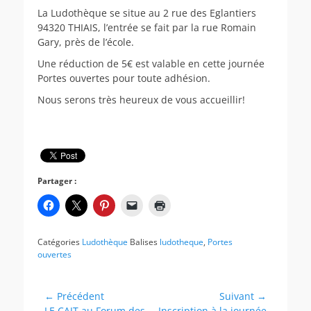
La Ludothèque se situe au 2 rue des Eglantiers
94320 THIAIS, l’entrée se fait par la rue Romain
Gary, près de l’école.
Une réduction de 5€ est valable en cette journée
Portes ouvertes pour toute adhésion.
Nous serons très heureux de vous accueillir!
Partager :
Catégories
Ludothèque
Balises
ludotheque
,
Portes
ouvertes
Navigation
← Précédent
Suivant →
Article
Article
LE CAJT au Forum des
Inscription à la journée