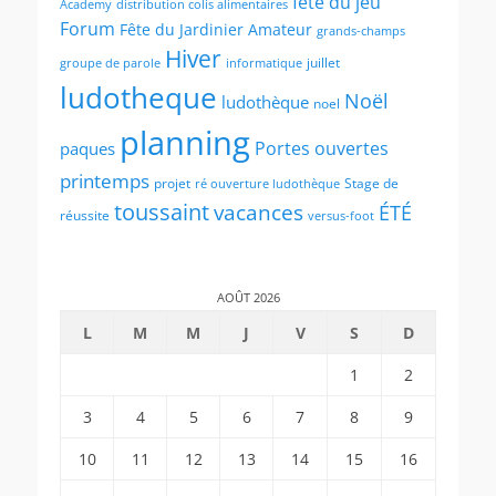
fete du jeu
Academy
distribution colis alimentaires
Forum
Fête du Jardinier Amateur
grands-champs
Hiver
juillet
groupe de parole
informatique
ludotheque
Noël
ludothèque
noel
planning
Portes ouvertes
paques
printemps
projet
Stage de
ré ouverture ludothèque
toussaint
vacances
ÉTÉ
réussite
versus-foot
AOÛT 2026
L
M
M
J
V
S
D
1
2
3
4
5
6
7
8
9
10
11
12
13
14
15
16