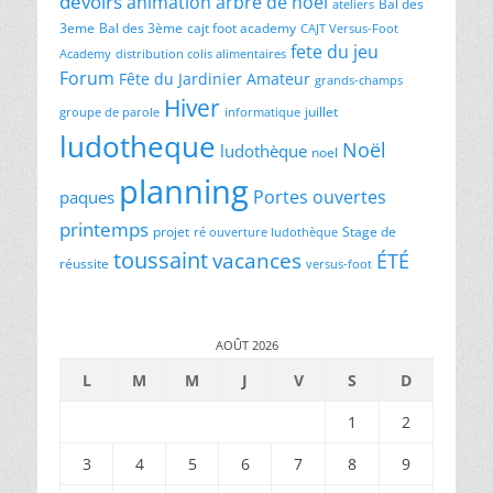
devoirs
animation
arbre de noël
Bal des
ateliers
3eme
Bal des 3ème
cajt foot academy
CAJT Versus-Foot
fete du jeu
Academy
distribution colis alimentaires
Forum
Fête du Jardinier Amateur
grands-champs
Hiver
juillet
groupe de parole
informatique
ludotheque
Noël
ludothèque
noel
planning
Portes ouvertes
paques
printemps
projet
Stage de
ré ouverture ludothèque
toussaint
vacances
ÉTÉ
réussite
versus-foot
AOÛT 2026
L
M
M
J
V
S
D
1
2
3
4
5
6
7
8
9