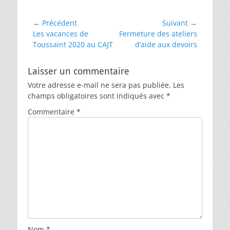
Navigation
← Précédent
Suivant →
Article
Article
Les vacances de
Fermeture des ateliers
de
précédent :
suivant :
Toussaint 2020 au CAJT
d’aide aux devoirs
l’article
Laisser un commentaire
Votre adresse e-mail ne sera pas publiée.
Les
champs obligatoires sont indiqués avec
*
Commentaire
*
Nom
*