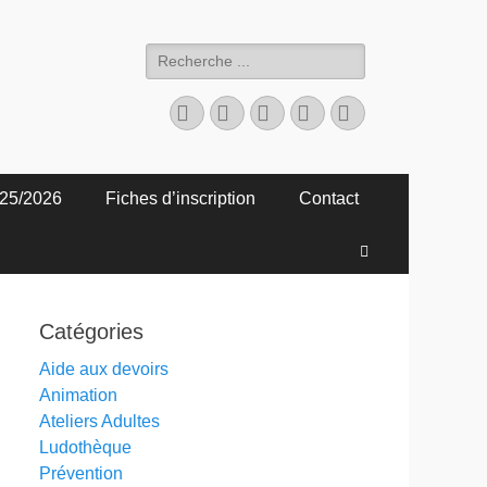
Rechercher :
Facebook
Twitter
YouTube
Instagram
Tél
25/2026
Fiches d’inscription
Contact
Recherche
Catégories
Aide aux devoirs
Animation
Ateliers Adultes
Ludothèque
Prévention