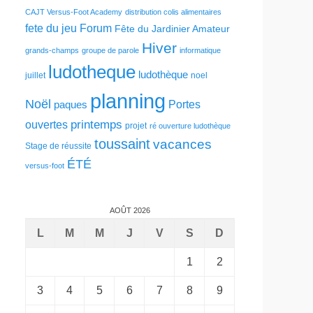
CAJT Versus-Foot Academy
distribution colis alimentaires
fete du jeu
Forum
Fête du Jardinier Amateur
Hiver
grands-champs
groupe de parole
informatique
ludotheque
ludothèque
juillet
noel
planning
Noël
Portes
paques
printemps
ouvertes
projet
ré ouverture ludothèque
toussaint
vacances
Stage de réussite
ÉTÉ
versus-foot
AOÛT 2026
L
M
M
J
V
S
D
1
2
3
4
5
6
7
8
9