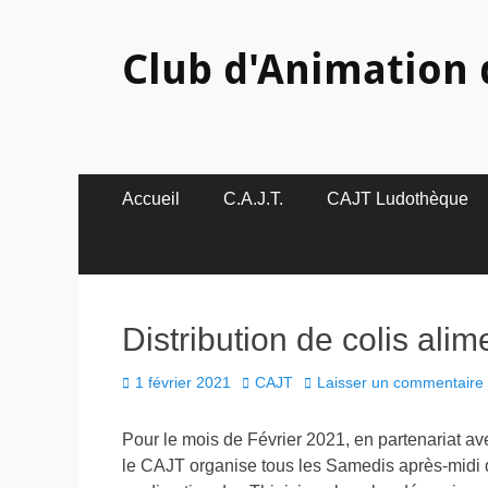
Club d'Animation 
Menu
Aller
Accueil
C.A.J.T.
CAJT Ludothèque
au
principal
contenu
Distribution de colis ali
Posted
Author
1 février 2021
CAJT
Laisser un commentaire
on
Pour le mois de Février 2021, en partenariat ave
le CAJT organise tous les Samedis après-midi du