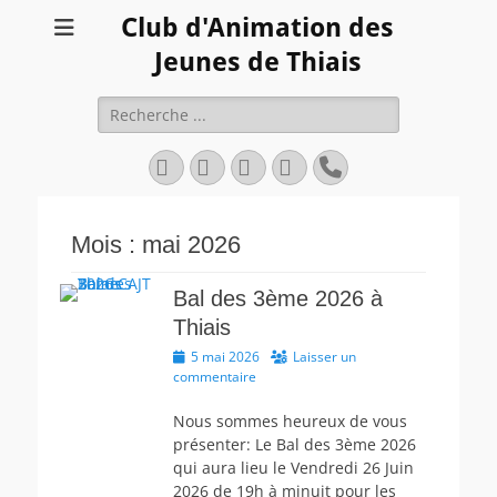
Club d'Animation des
Jeunes de Thiais
Rechercher :
Facebook
Twitter
YouTube
Instagram
Tél
Mois :
mai 2026
Bal des 3ème 2026 à
Thiais
Posted
5 mai 2026
Laisser un
on
commentaire
Nous sommes heureux de vous
présenter: Le Bal des 3ème 2026
qui aura lieu le Vendredi 26 Juin
2026 de 19h à minuit pour les