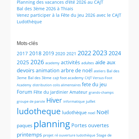
Planning des vacances d’été 2026 au CAJT
Bal des 3ème 2026 à Thiais
Venez participer à la Fête du Jeu 2026 avec le CAJT
Ludothèque
Mots-clés
2023
2022
2024
2018
2019
2017
2020
2021
2026
2025
aide aux
activités
adultes
academy
devoirs
animation
arbre de noël
Bal des
ateliers
3eme
Bal des 3ème
cajt foot academy
CAJT Versus-Foot
fete du jeu
Academy
distribution colis alimentaires
Forum
Fête du Jardinier Amateur
grands-champs
Hiver
juillet
groupe de parole
informatique
ludotheque
Noël
ludothèque
noel
planning
Portes ouvertes
paques
printemps
projet
Stage de
ré ouverture ludothèque