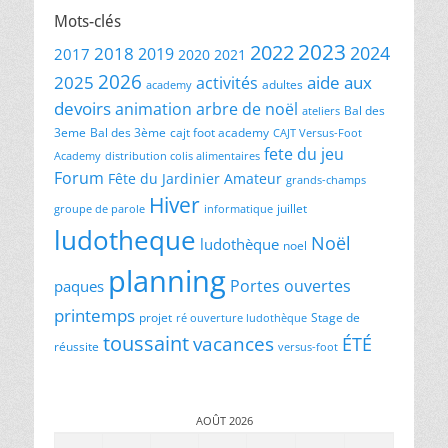
Mots-clés
2023
2022
2024
2018
2019
2017
2020
2021
2026
2025
aide aux
activités
adultes
academy
devoirs
animation
arbre de noël
Bal des
ateliers
3eme
Bal des 3ème
cajt foot academy
CAJT Versus-Foot
fete du jeu
Academy
distribution colis alimentaires
Forum
Fête du Jardinier Amateur
grands-champs
Hiver
juillet
groupe de parole
informatique
ludotheque
Noël
ludothèque
noel
planning
Portes ouvertes
paques
printemps
projet
Stage de
ré ouverture ludothèque
toussaint
vacances
ÉTÉ
réussite
versus-foot
AOÛT 2026