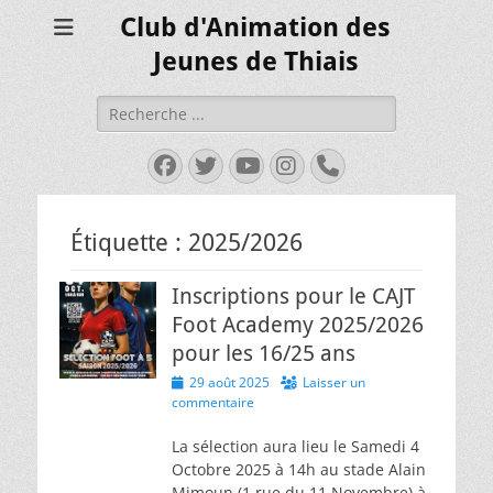
Club d'Animation des
Jeunes de Thiais
Rechercher :
Facebook
Twitter
YouTube
Instagram
Tél
Étiquette :
2025/2026
Inscriptions pour le CAJT
Foot Academy 2025/2026
pour les 16/25 ans
Posted
29 août 2025
Laisser un
on
commentaire
La sélection aura lieu le Samedi 4
Octobre 2025 à 14h au stade Alain
Mimoun (1 rue du 11 Novembre) à