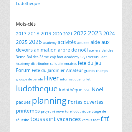
Ludothèque
Mots-clés
2023
2022
2024
2018
2019
2017
2020
2021
2026
2025
aide aux
activités
adultes
academy
devoirs
animation
arbre de noël
Bal des
ateliers
3eme
Bal des 3ème
cajt foot academy
CAJT Versus-Foot
fete du jeu
Academy
distribution colis alimentaires
Forum
Fête du Jardinier Amateur
grands-champs
Hiver
juillet
groupe de parole
informatique
ludotheque
Noël
ludothèque
noel
planning
Portes ouvertes
paques
printemps
projet
Stage de
ré ouverture ludothèque
toussaint
vacances
ÉTÉ
réussite
versus-foot