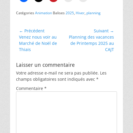
Catégories
Animation
Balises
2025
,
Hiver
,
planning
Navigation
← Précédent
Suivant →
Article
Article
Venez nous voir au
Planning des vacances
de
précédent :
suivant :
Marché de Noël de
de Printemps 2025 au
l’article
Thiais
CAJT
Laisser un commentaire
Votre adresse e-mail ne sera pas publiée.
Les
champs obligatoires sont indiqués avec
*
Commentaire
*