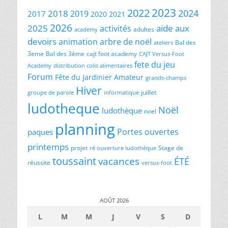
2023
2022
2024
2018
2019
2017
2020
2021
2026
2025
aide aux
activités
adultes
academy
devoirs
animation
arbre de noël
Bal des
ateliers
3eme
Bal des 3ème
cajt foot academy
CAJT Versus-Foot
fete du jeu
Academy
distribution colis alimentaires
Forum
Fête du Jardinier Amateur
grands-champs
Hiver
juillet
groupe de parole
informatique
ludotheque
Noël
ludothèque
noel
planning
Portes ouvertes
paques
printemps
projet
Stage de
ré ouverture ludothèque
toussaint
vacances
ÉTÉ
réussite
versus-foot
AOÛT 2026
L
M
M
J
V
S
D