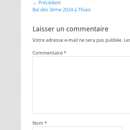
Navigation
← Précédent
Article
Bal des 3ème 2024 à Thiais
de
précédent :
l’article
Laisser un commentaire
Votre adresse e-mail ne sera pas publiée.
Le
Commentaire
*
Nom
*