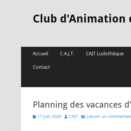
Club d'Animation 
Menu
Aller
Accueil
C.A.J.T.
CAJT Ludothèque
au
principal
contenu
Contact
Planning des vacances d
Posted
Author
17 juin 2024
CAJT
Laisser un commentai
on