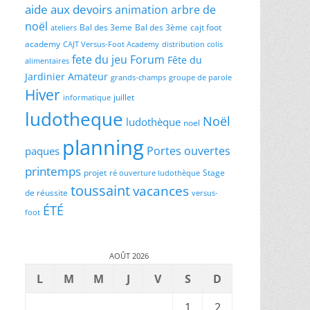
aide aux devoirs
animation
arbre de
noël
Bal des 3eme
Bal des 3ème
cajt foot
ateliers
academy
CAJT Versus-Foot Academy
distribution colis
fete du jeu
Forum
Fête du
alimentaires
Jardinier Amateur
grands-champs
groupe de parole
Hiver
juillet
informatique
ludotheque
Noël
ludothèque
noel
planning
Portes ouvertes
paques
printemps
projet
Stage
ré ouverture ludothèque
toussaint
vacances
de réussite
versus-
ÉTÉ
foot
AOÛT 2026
L
M
M
J
V
S
D
1
2