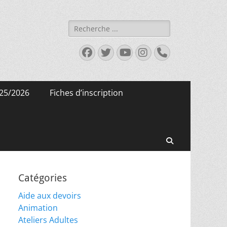
Rechercher :
Facebook
Twitter
YouTube
Instagram
Tél
25/2026
Fiches d’inscription
Recherche
Catégories
Aide aux devoirs
Animation
Ateliers Adultes