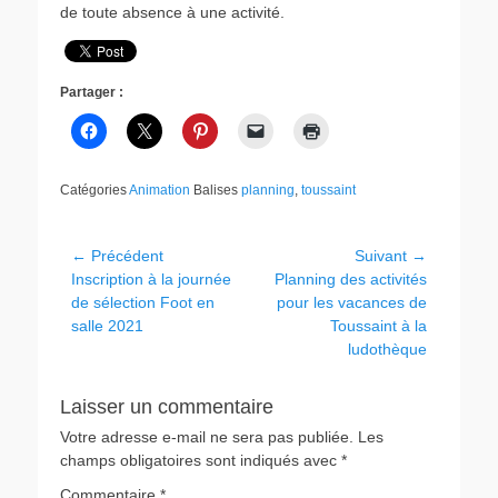
de toute absence à une activité.
Partager :
Catégories
Animation
Balises
planning
,
toussaint
Navigation
← Précédent
Suivant →
Article
Article
Inscription à la journée
Planning des activités
de
précédent :
suivant :
de sélection Foot en
pour les vacances de
l’article
salle 2021
Toussaint à la
ludothèque
Laisser un commentaire
Votre adresse e-mail ne sera pas publiée.
Les
champs obligatoires sont indiqués avec
*
Commentaire
*