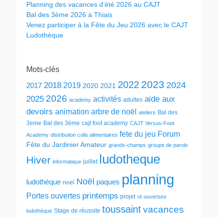
Planning des vacances d’été 2026 au CAJT
Bal des 3ème 2026 à Thiais
Venez participer à la Fête du Jeu 2026 avec le CAJT
Ludothèque
Mots-clés
2023
2022
2024
2018
2019
2017
2020
2021
2026
2025
aide aux
activités
adultes
academy
devoirs
animation
arbre de noël
Bal des
ateliers
3eme
Bal des 3ème
cajt foot academy
CAJT Versus-Foot
fete du jeu
Forum
Academy
distribution colis alimentaires
Fête du Jardinier Amateur
grands-champs
groupe de parole
ludotheque
Hiver
juillet
informatique
planning
Noël
ludothèque
paques
noel
printemps
Portes ouvertes
projet
ré ouverture
toussaint
vacances
Stage de réussite
ludothèque