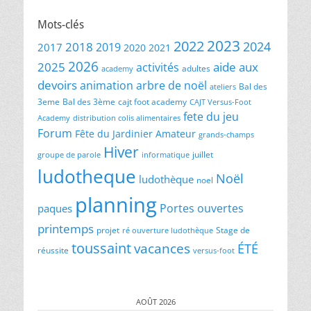
Mots-clés
2023
2022
2024
2018
2019
2017
2020
2021
2026
2025
aide aux
activités
adultes
academy
devoirs
animation
arbre de noël
Bal des
ateliers
3eme
Bal des 3ème
cajt foot academy
CAJT Versus-Foot
fete du jeu
Academy
distribution colis alimentaires
Forum
Fête du Jardinier Amateur
grands-champs
Hiver
juillet
groupe de parole
informatique
ludotheque
Noël
ludothèque
noel
planning
Portes ouvertes
paques
printemps
projet
Stage de
ré ouverture ludothèque
toussaint
vacances
ÉTÉ
réussite
versus-foot
AOÛT 2026