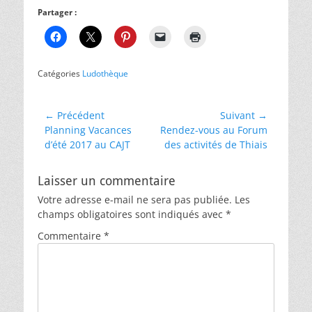
Partager :
Catégories
Ludothèque
Navigation
← Précédent
Suivant →
Article
Article
Planning Vacances
Rendez-vous au Forum
de
précédent :
suivant :
d’été 2017 au CAJT
des activités de Thiais
l’article
Laisser un commentaire
Votre adresse e-mail ne sera pas publiée.
Les
champs obligatoires sont indiqués avec
*
Commentaire
*