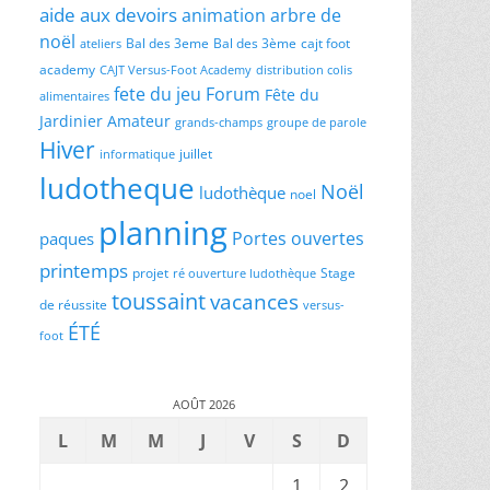
aide aux devoirs
animation
arbre de
noël
Bal des 3eme
Bal des 3ème
cajt foot
ateliers
academy
CAJT Versus-Foot Academy
distribution colis
fete du jeu
Forum
Fête du
alimentaires
Jardinier Amateur
grands-champs
groupe de parole
Hiver
juillet
informatique
ludotheque
Noël
ludothèque
noel
planning
Portes ouvertes
paques
printemps
projet
Stage
ré ouverture ludothèque
toussaint
vacances
de réussite
versus-
ÉTÉ
foot
AOÛT 2026
L
M
M
J
V
S
D
1
2