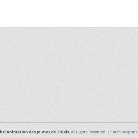
b d'Animation des Jeunes de Thiais
. All Rights Reserved. | Catch Respon