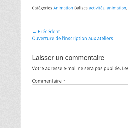
Catégories
Animation
Balises
activités
,
animation
Navigation
← Précédent
Article
Ouverture de l’inscription aux ateliers
de
précédent :
l’article
Laisser un commentaire
Votre adresse e-mail ne sera pas publiée.
Le
Commentaire
*