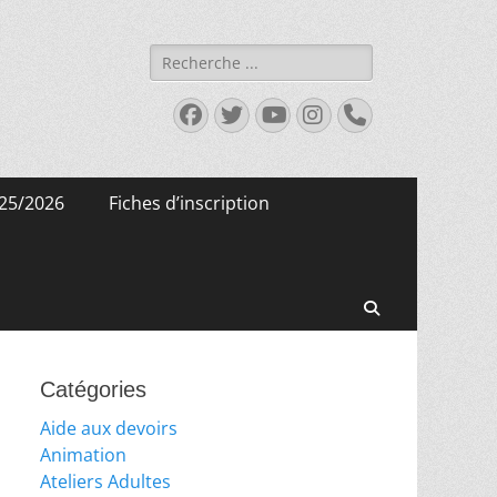
Rechercher :
Facebook
Twitter
YouTube
Instagram
Tél
25/2026
Fiches d’inscription
Recherche
Catégories
Aide aux devoirs
Animation
Ateliers Adultes