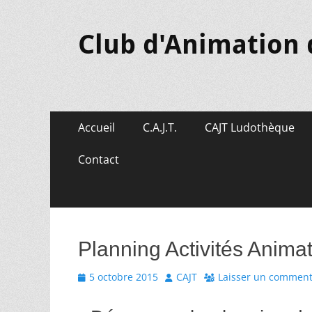
Club d'Animation 
Aller
Menu
Accueil
C.A.J.T.
CAJT Ludothèque
au
principal
contenu
Contact
Planning Activités Anima
Posted
Author
5 octobre 2015
CAJT
Laisser un comment
on