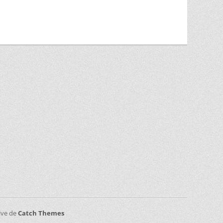
sive de
Catch Themes