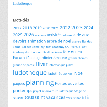
Ludothèque
Mots-clés
2023
2022
2024
2018
2019
2017
2020
2021
2026
2025
aide aux
activités
adultes
academy
devoirs
animation
arbre de noël
Bal des
ateliers
3eme
Bal des 3ème
cajt foot academy
CAJT Versus-Foot
fete du jeu
Academy
distribution colis alimentaires
Forum
Fête du Jardinier Amateur
grands-champs
Hiver
juillet
groupe de parole
informatique
ludotheque
Noël
ludothèque
noel
planning
Portes ouvertes
paques
printemps
projet
Stage de
ré ouverture ludothèque
toussaint
vacances
ÉTÉ
réussite
versus-foot