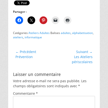
Partager :
Catégories
Ateliers Adultes
Balises
adultes
,
alphabetisation
,
ateliers
,
informatique
Navigation
← Précédent
Suivant →
Article
Article
Prévention
Les Ateliers
de
précédent :
suivant :
périscolaires
l’article
Laisser un commentaire
Votre adresse e-mail ne sera pas publiée.
Les
champs obligatoires sont indiqués avec
*
Commentaire
*