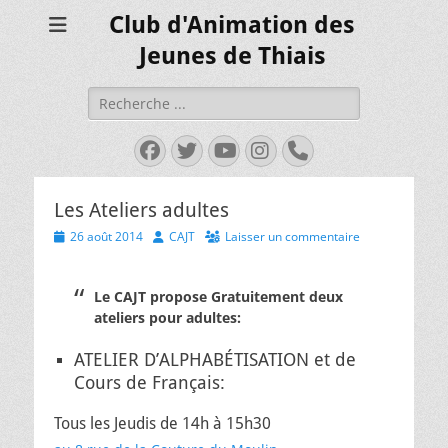
Club d'Animation des
Jeunes de Thiais
Rechercher :
Facebook
Twitter
YouTube
Instagram
Tél
Les Ateliers adultes
Posted
Author
26 août 2014
CAJT
Laisser un commentaire
on
Le CAJT propose Gratuitement deux
ateliers pour adultes:
ATELIER D’ALPHABÉTISATION et de
Cours de Français:
Tous les Jeudis de 14h à 15h30