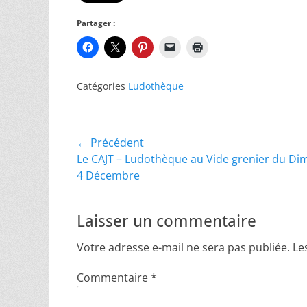
Partager :
Catégories
Ludothèque
Navigation
← Précédent
Article
Le CAJT – Ludothèque au Vide grenier du D
de
précédent :
4 Décembre
l’article
Laisser un commentaire
Votre adresse e-mail ne sera pas publiée.
Le
Commentaire
*