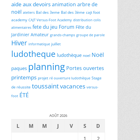
aide aux devoirs
animation
arbre de
noël
Bal des 3eme
Bal des 3ème
cajt foot
ateliers
academy
CAJT Versus-Foot Academy
distribution colis
fete du jeu
Forum
Fête du
alimentaires
Jardinier Amateur
grands-champs
groupe de parole
Hiver
juillet
informatique
ludotheque
Noël
ludothèque
noel
planning
Portes ouvertes
paques
printemps
projet
Stage
ré ouverture ludothèque
toussaint
vacances
de réussite
versus-
ÉTÉ
foot
AOÛT 2026
L
M
M
J
V
S
D
1
2