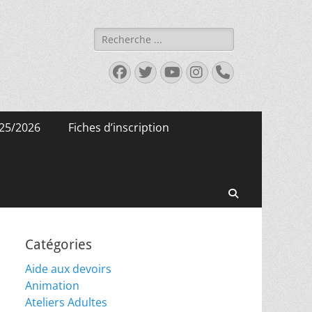
Rechercher :
Facebook
Twitter
YouTube
Instagram
Tél
25/2026
Fiches d’inscription
Recherche
Catégories
Aide aux devoirs
Animation
Ateliers Adultes