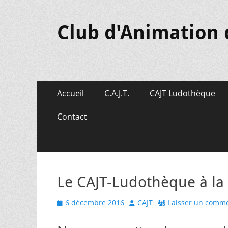
Club d'Animation 
Menu
Aller
Accueil
C.A.J.T.
CAJT Ludothèque
au
principal
contenu
Contact
Le CAJT-Ludothèque à la 
Posted
Author
6 décembre 2016
CAJT
Laisser un comme
on