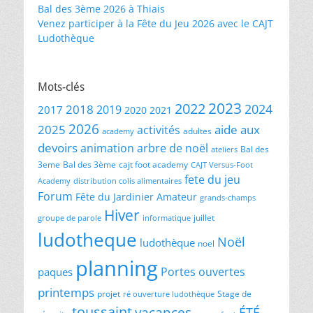
Bal des 3ème 2026 à Thiais
Venez participer à la Fête du Jeu 2026 avec le CAJT
Ludothèque
Mots-clés
2023
2022
2024
2018
2019
2017
2020
2021
2026
2025
aide aux
activités
adultes
academy
devoirs
animation
arbre de noël
Bal des
ateliers
3eme
Bal des 3ème
cajt foot academy
CAJT Versus-Foot
fete du jeu
Academy
distribution colis alimentaires
Forum
Fête du Jardinier Amateur
grands-champs
Hiver
juillet
groupe de parole
informatique
ludotheque
Noël
ludothèque
noel
planning
Portes ouvertes
paques
printemps
projet
Stage de
ré ouverture ludothèque
toussaint
vacances
ÉTÉ