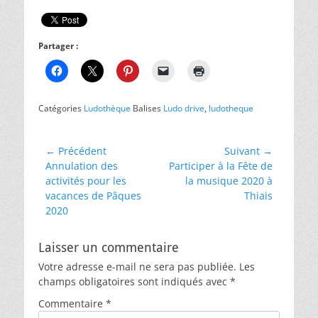
Partager :
Catégories
Ludothèque
Balises
Ludo drive
,
ludotheque
Navigation
← Précédent
Suivant →
Article
Article
Annulation des
Participer à la Fête de
de
précédent :
suivant :
activités pour les
la musique 2020 à
l’article
vacances de Pâques
Thiais
2020
Laisser un commentaire
Votre adresse e-mail ne sera pas publiée.
Les
champs obligatoires sont indiqués avec
*
Commentaire
*