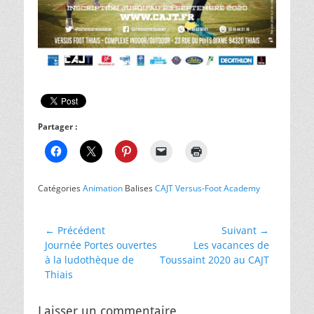
Partager :
Catégories
Animation
Balises
CAJT Versus-Foot Academy
Navigation
← Précédent
Suivant →
Article
Article
Journée Portes ouvertes
Les vacances de
de
précédent :
suivant :
à la ludothèque de
Toussaint 2020 au CAJT
l’article
Thiais
Laisser un commentaire