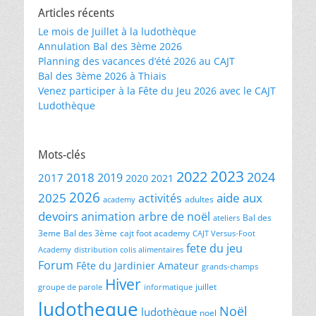
Articles récents
Le mois de Juillet à la ludothèque
Annulation Bal des 3ème 2026
Planning des vacances d’été 2026 au CAJT
Bal des 3ème 2026 à Thiais
Venez participer à la Fête du Jeu 2026 avec le CAJT
Ludothèque
Mots-clés
2023
2022
2024
2018
2019
2017
2020
2021
2026
2025
aide aux
activités
adultes
academy
devoirs
animation
arbre de noël
Bal des
ateliers
3eme
Bal des 3ème
cajt foot academy
CAJT Versus-Foot
fete du jeu
Academy
distribution colis alimentaires
Forum
Fête du Jardinier Amateur
grands-champs
Hiver
juillet
groupe de parole
informatique
ludotheque
Noël
ludothèque
noel