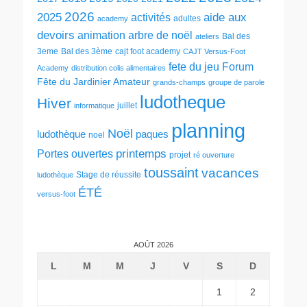
2026
2025
aide aux
activités
adultes
academy
devoirs
animation
arbre de noël
Bal des
ateliers
3eme
Bal des 3ème
cajt foot academy
CAJT Versus-Foot
fete du jeu
Forum
Academy
distribution colis alimentaires
Fête du Jardinier Amateur
grands-champs
groupe de parole
ludotheque
Hiver
juillet
informatique
planning
Noël
ludothèque
paques
noel
printemps
Portes ouvertes
projet
ré ouverture
toussaint
vacances
Stage de réussite
ludothèque
ÉTÉ
versus-foot
AOÛT 2026
L
M
M
J
V
S
D
1
2