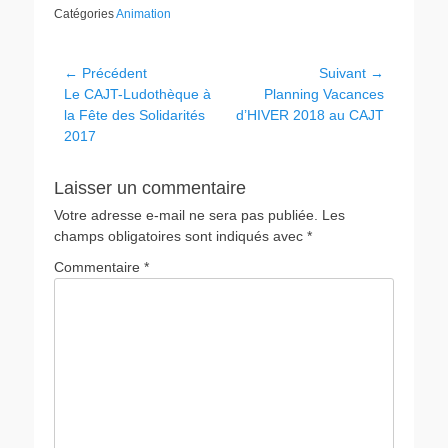
Catégories
Animation
Navigation
← Précédent
Suivant →
Article
Article
Le CAJT-Ludothèque à
Planning Vacances
de
précédent :
suivant :
la Fête des Solidarités
d’HIVER 2018 au CAJT
l’article
2017
Laisser un commentaire
Votre adresse e-mail ne sera pas publiée.
Les
champs obligatoires sont indiqués avec
*
Commentaire
*