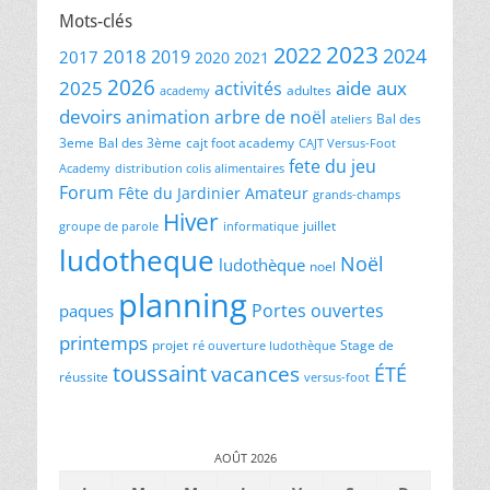
Mots-clés
2023
2022
2024
2018
2019
2017
2020
2021
2026
2025
aide aux
activités
adultes
academy
devoirs
animation
arbre de noël
Bal des
ateliers
3eme
Bal des 3ème
cajt foot academy
CAJT Versus-Foot
fete du jeu
Academy
distribution colis alimentaires
Forum
Fête du Jardinier Amateur
grands-champs
Hiver
juillet
groupe de parole
informatique
ludotheque
Noël
ludothèque
noel
planning
Portes ouvertes
paques
printemps
projet
Stage de
ré ouverture ludothèque
toussaint
vacances
ÉTÉ
réussite
versus-foot
AOÛT 2026