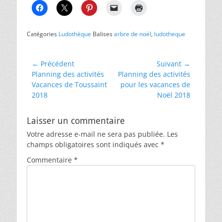
Catégories
Ludothèque
Balises
arbre de noël
,
ludotheque
Navigation
← Précédent
Suivant →
Article
Article
Planning des activités
Planning des activités
de
précédent :
suivant :
Vacances de Toussaint
pour les vacances de
l’article
2018
Noël 2018
Laisser un commentaire
Votre adresse e-mail ne sera pas publiée.
Les
champs obligatoires sont indiqués avec
*
Commentaire
*