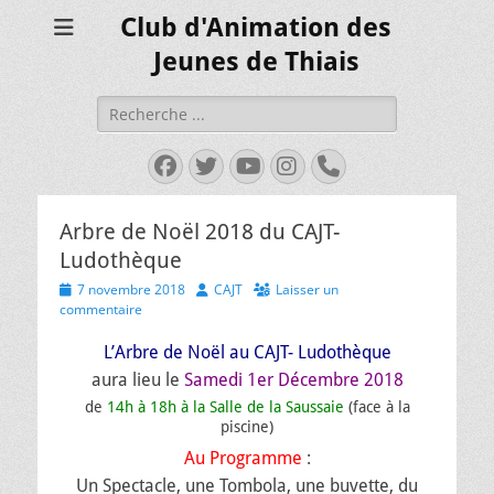
Club d'Animation des
Jeunes de Thiais
Rechercher :
Facebook
Twitter
YouTube
Instagram
Tél
Arbre de Noël 2018 du CAJT-
Ludothèque
Posted
Author
7 novembre 2018
CAJT
Laisser un
on
commentaire
L’Arbre de Noël au CAJT- Ludothèque
aura lieu le
Samedi 1er Décembre 2018
de
14h à 18h à la Salle de la Saussaie
(face à la
piscine)
Au Programme
:
Un Spectacle, une Tombola, une buvette, du