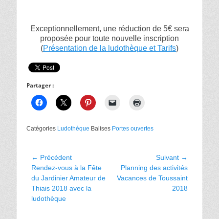
Exceptionnellement, une réduction de 5€ sera
proposée pour toute nouvelle inscription
(
Présentation de la ludothèque et Tarifs
)
Partager :
Catégories
Ludothèque
Balises
Portes ouvertes
Navigation
← Précédent
Suivant →
Article
Article
Rendez-vous à la Fête
Planning des activités
de
précédent :
suivant :
du Jardinier Amateur de
Vacances de Toussaint
l’article
Thiais 2018 avec la
2018
ludothèque