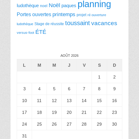
planning
Noël
ludothèque
paques
noel
printemps
Portes ouvertes
projet
ré ouverture
toussaint
vacances
Stage de réussite
ludothèque
ÉTÉ
versus-foot
AOÛT 2026
L
M
M
J
V
S
D
1
2
3
4
5
6
7
8
9
10
11
12
13
14
15
16
17
18
19
20
21
22
23
24
25
26
27
28
29
30
31