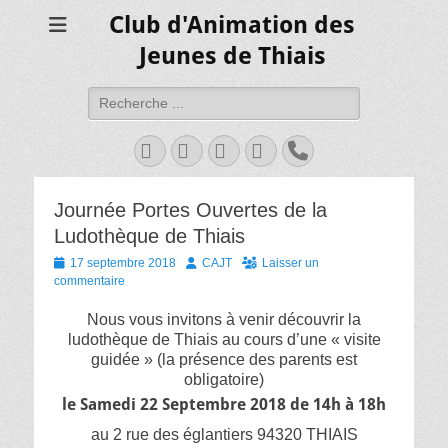
Club d'Animation des
Jeunes de Thiais
Rechercher :
Facebook
Twitter
YouTube
Instagram
Tél
Journée Portes Ouvertes de la
Ludothèque de Thiais
Posted
Author
17 septembre 2018
CAJT
Laisser un
on
commentaire
Nous vous invitons à venir découvrir la
ludothèque de Thiais au cours d’une « visite
guidée » (la présence des parents est
obligatoire)
le Samedi 22 Septembre 2018 de 14h à 18h
au 2 rue des églantiers 94320 THIAIS