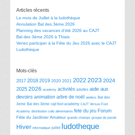
Articles récents
Le mois de Juillet à la ludothèque
Annulation Bal des 3ème 2026
Planning des vacances d’été 2026 au CAJT
Bal des 3ème 2026 à Thiais
Venez participer à la Fête du Jeu 2026 avec le CAJT
Ludothèque
Mots-clés
2023
2022
2024
2018
2019
2017
2020
2021
2026
2025
aide aux
activités
adultes
academy
devoirs
animation
arbre de noël
Bal des
ateliers
3eme
Bal des 3ème
cajt foot academy
CAJT Versus-Foot
fete du jeu
Forum
Academy
distribution colis alimentaires
Fête du Jardinier Amateur
grands-champs
groupe de parole
ludotheque
Hiver
juillet
informatique