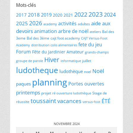
Mots-clés
2023
2022
2024
2018
2019
2017
2020
2021
2026
2025
aide aux
activités
adultes
academy
devoirs
animation
arbre de noël
Bal des
ateliers
3eme
Bal des 3ème
cajt foot academy
CAJT Versus-Foot
fete du jeu
Academy
distribution colis alimentaires
Forum
Fête du Jardinier Amateur
grands-champs
Hiver
juillet
groupe de parole
informatique
ludotheque
Noël
ludothèque
noel
planning
Portes ouvertes
paques
printemps
projet
Stage de
ré ouverture ludothèque
toussaint
vacances
ÉTÉ
réussite
versus-foot
NOVEMBRE 2024