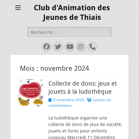
Club d'Animation des
Jeunes de Thiais
Rechercher :
Facebook
Twitter
YouTube
Instagram
Tél
Mois :
novembre 2024
Collecte de dons: jeux et
jouets à la ludothèque
Posted
8 novembre 2024
Laisser un
on
commentaire
La ludothèque organise une
collecte de dons de jeux de société,
jouets et livres pour enfants
jusqu’au Mercredi 11 Décembre